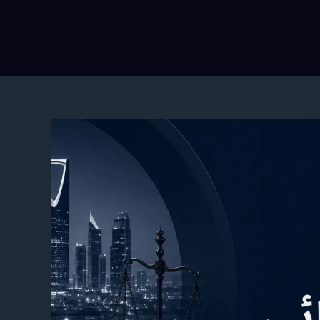
محامي
جنائي
في
جدة
|
دفاع
قانوني
متخصص
وحماية
لحقوقك