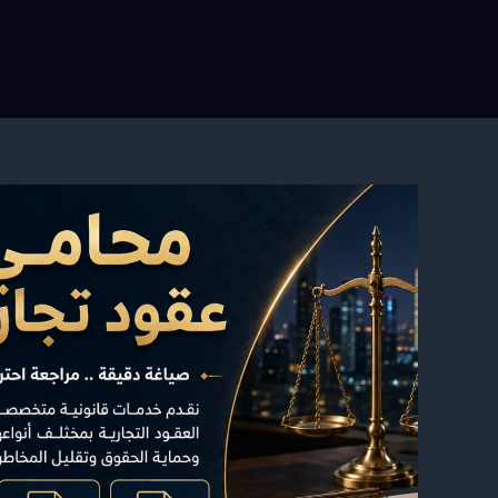
محامي
عقود
تجارية
في
السعودية
|
دليلك
لحماية
أعمالك
وصياغة
عقود