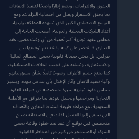
الحقوق والالتزامات، وتضع إطارًا واضحًا لتنفيذ الاتفاقات
بما يحقق الاستقرار ويقلل من احتمالية النزاعات. ومع
التوسع الاقتصادي الكبير الذي تشهده المملكة، وازدياد
أعداد الشركات المحلية والدولية، أصبحت الحاجة إلى
محامي عقود تجارية أكثر أهمية من أي وقت مضى. عقد
التجاري لا يقتصر على كونه وثيقة يتم توقيعها بين
طرفين، بل يمثل ضمانة قانونية تحمي المصالح المالية
والاستثمارية، وتساعد على تجنب الخلافات المستقبلية،
كما تمنح جميع الأطراف وضوحًا كاملًا بشأن مسؤولياتهم
وآلية تنفيذ الاتفاق وآثار الإخلال بأي بند من بنوده. ويتميز
محامي عقود تجارية بخبرة متخصصة في صياغة العقود
التجارية ومراجعتها وتحليل بنودها بما يتوافق مع الأنظمة
السعودية، مع مراعاة طبيعة النشاط التجاري والأهداف
التي يسعى إليها العميل. لذلك فإن الاستعانة بمحامٍ
متخصص قبل توقيع أي عقد تعد خطوة وقائية تحمي
الشركة أو المستثمر من كثير من المخاطر القانونية