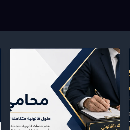
محامي
شركات
في
السعودية
|
خدمات
قانونية
متكاملة
لحماية
حقوقك
وأعمالك