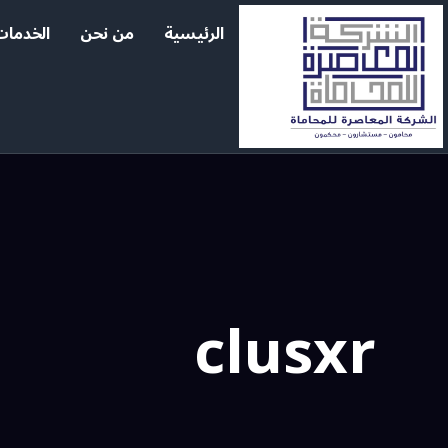
خطي
الرئيسية
من نحن
الخدمات
لى
لمحتوى
clusxr