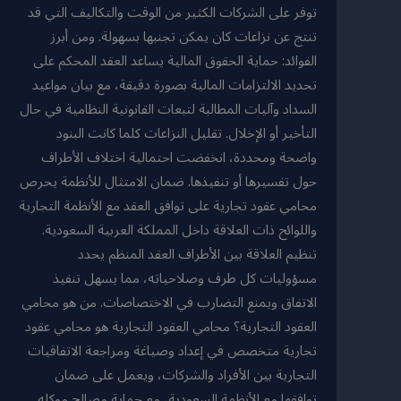
توفر على الشركات الكثير من الوقت والتكاليف التي قد
تنتج عن نزاعات كان يمكن تجنبها بسهولة. ومن أبرز
الفوائد: حماية الحقوق المالية يساعد العقد المحكم على
تحديد الالتزامات المالية بصورة دقيقة، مع بيان مواعيد
السداد وآليات المطالبة لتبعات القانونية النظامية في حال
التأخير أو الإخلال. تقليل النزاعات كلما كانت البنود
واضحة ومحددة، انخفضت احتمالية اختلاف الأطراف
حول تفسيرها أو تنفيذها. ضمان الامتثال للأنظمة يحرص
محامي عقود تجارية على توافق العقد مع الأنظمة التجارية
واللوائح ذات العلاقة داخل المملكة العربية السعودية.
تنظيم العلاقة بين الأطراف العقد المنظم يحدد
مسؤوليات كل طرف وصلاحياته، مما يسهل تنفيذ
الاتفاق ويمنع التضارب في الاختصاصات. من هو محامي
العقود التجارية؟ محامي العقود التجارية هو محامي عقود
تجارية متخصص في إعداد وصياغة ومراجعة الاتفاقيات
التجارية بين الأفراد والشركات، ويعمل على ضمان
توافقها مع الأنظمة السعودية، مع حماية مصالح موكله