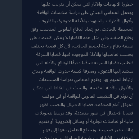
خطورة الاتهامات والآثار التي يمكن أن تترتب عليها.
ويعمل المحامي الجنائي على دراسة ملابسات الواقعة،
وأقوال الأطراف والشهود، والأدلة المتوفرة، والظروف
المحيطة بالحادث، ثم إعداد الدفاع القانوني المناسب وفق
وقائع الملف. وفي مثل هذه القضايا لا يمكن الاعتماد على
صيغة دفاع واحدة لجميع الحالات، لأن كل قضية تختلف
بحسب تفاصيلها والأدلة الموجودة فيها. قضايا السرقة
تتطلب قضايا السرقة فحصًا دقيقًا للوقائع والأدلة التي
تستند إليها الدعوى، ومعرفة كيفية حدوث الواقعة ومدى
ارتباط المتهم بها. ويقوم المحامي بدراسة المستندات
والأقوال والأدلة المقدمة، والبحث في النقاط التي يمكن
أن تؤثر في التكييف القانوني للواقعة أو في موقف
الموكل أمام المحكمة. قضايا الاحتيال والنصب تظهر
قضايا الاحتيال في صور متعددة، وقد ترتبط بتحويلات
مالية أو تعاملات تجارية أو وسائل إلكترونية أو تقديم
بيانات غير صحيحة. ويحتاج التعامل معها إلى فهم
العلاقة بين الأطراف، وطبيعة المعاملة، والمراسلات