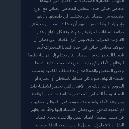
الجهات القضائية المختصة. ما القضايا التي يتولاها
محامي جنائي جدة؟ يتعامل المحامي الجنائي مع أنواع
متعددة من القضايا التي تختلف في طبيعتها وأدلتها
وإجراءاتها. ولذلك من المهم أن يمتلك المحامي خبرة في
دراسة الملفات الجزائية وفهم طبيعة كل اتهام والآثار
القانونية المترتبة عليه. ومن أبرز القضايا التي يمكن أن
يتولاها محامي جنائي في جدة: قضايا المخدرات تُعد
قضايا المخدرات من القضايا التي تحتاج إلى دراسة دقيقة
للوقائع والأدلة والإجراءات التي تمت منذ بداية الضبط
وحتى التحقيق والمحاكمة. وقد تختلف القضية بحسب
طبيعة الاتهام، سواء كان متعلقًا بالتعاطي أو الحيازة أو
الترويج أو غير ذلك من الأفعال التي تخضع للأنظمة ذات
الصلة. ويبدأ المحامي المختص بدراسة تفاصيل الواقعة،
ومراجعة الأدلة والمستندات ومحاضر الضبط والتحقيق،
ثم تحديد الدفوع التي يمكن الاستناد إليها وفقًا لما يظهر
في ملف القضية. قضايا القتل والاعتداء تحتاج قضايا
القتل والاعتداء إلى تعامل قانوني شديد الدقة بسبب