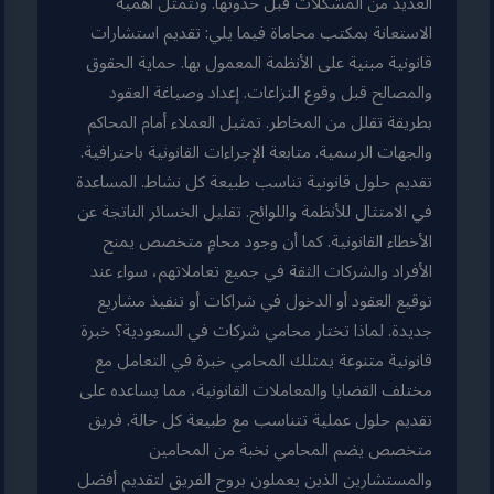
العديد من المشكلات قبل حدوثها. وتتمثل أهمية
الاستعانة بمكتب محاماة فيما يلي: تقديم استشارات
قانونية مبنية على الأنظمة المعمول بها. حماية الحقوق
والمصالح قبل وقوع النزاعات. إعداد وصياغة العقود
بطريقة تقلل من المخاطر. تمثيل العملاء أمام المحاكم
والجهات الرسمية. متابعة الإجراءات القانونية باحترافية.
تقديم حلول قانونية تناسب طبيعة كل نشاط. المساعدة
في الامتثال للأنظمة واللوائح. تقليل الخسائر الناتجة عن
الأخطاء القانونية. كما أن وجود محامٍ متخصص يمنح
الأفراد والشركات الثقة في جميع تعاملاتهم، سواء عند
توقيع العقود أو الدخول في شراكات أو تنفيذ مشاريع
جديدة. لماذا تختار محامي شركات في السعودية؟ خبرة
قانونية متنوعة يمتلك المحامي خبرة في التعامل مع
مختلف القضايا والمعاملات القانونية، مما يساعده على
تقديم حلول عملية تتناسب مع طبيعة كل حالة. فريق
متخصص يضم المحامي نخبة من المحامين
والمستشارين الذين يعملون بروح الفريق لتقديم أفضل