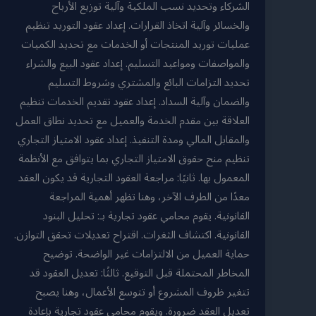
الشركاء وتحديد نسب الملكية وآلية توزيع الأرباح
والخسائر وآلية اتخاذ القرارات. إعداد عقود التوريد تنظيم
عمليات توريد المنتجات أو الخدمات مع تحديد الكميات
والمواصفات ومواعيد التسليم. إعداد عقود البيع والشراء
تحديد التزامات البائع والمشتري وشروط التسليم
والضمان وآلية السداد. إعداد عقود تقديم الخدمات تنظيم
العلاقة بين مقدم الخدمة والعميل مع تحديد نطاق العمل
والمقابل المالي ومدة التنفيذ. إعداد عقود الامتياز التجاري
تنظيم منح حقوق الامتياز التجاري بما يتوافق مع الأنظمة
المعمول بها. ثانيًا: مراجعة العقود التجارية قد يكون العقد
معدًا من الطرف الآخر، وهنا تظهر أهمية المراجعة
القانونية. يقوم محامي عقود تجارية بـ: تحليل البنود
القانونية. اكتشاف الثغرات. اقتراح تعديلات تحقق التوازن.
حماية العميل من الالتزامات غير الواضحة. توضيح
المخاطر المحتملة قبل التوقيع. ثالثًا: تعديل العقود قد
تتغير ظروف المشروع أو تتوسع الأعمال، وهنا يصبح
تعديل العقد ضرورة. ويقوم محامي عقود تجارية بإعادة