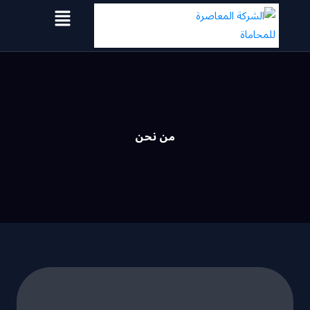
خطي
لى
لمحتوى
من نحن